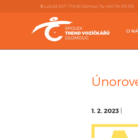
Lužická 101/7, 779 00 Olomouc |
+420 734 310 535
O NÁ
Únorov
1. 2. 2023
|