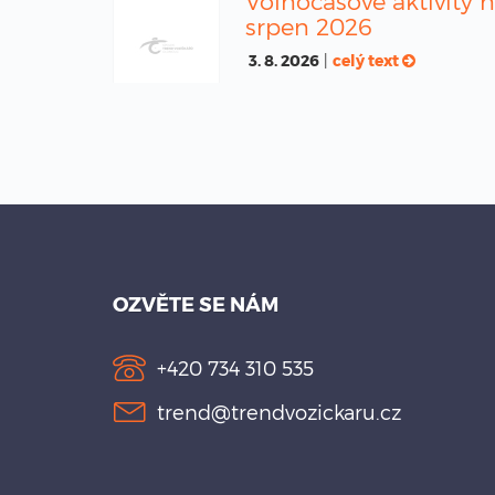
Volnočasové aktivity 
srpen 2026
3. 8. 2026
|
celý text
OZVĚTE SE NÁM
+420 734 310 535
trend@trendvozickaru.cz