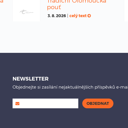
na
Tradiční Olomoucká
pouť
3. 8. 2026
|
celý text
NEWSLETTER
Objednejte si zasílání nejaktuálnějších příspěvků e-ma