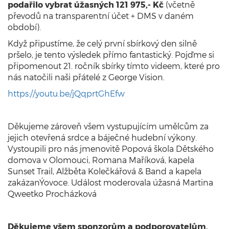
podařilo vybrat úžasných 121 975,- Kč
(včetně
převodů na transparentní účet + DMS v daném
období).
Když připustíme, že celý první sbírkový den silně
pršelo, je tento výsledek přímo fantastický. Pojďme si
připomenout 21. ročník sbírky tímto videem, které pro
nás natočili naši přátelé z George Vision.
https://youtu.be/jQqprtGhEfw
Děkujeme zároveň všem vystupujícím umělcům za
jejich otevřená srdce a báječné hudební výkony.
Vystoupili pro nás jmenovitě Popová škola Dětského
domova v Olomouci, Romana Maříková, kapela
Sunset Trail, Alžběta Kolečkářová & Band a kapela
zakázanÝovoce. Událost moderovala úžasná Martina
Qweetko Procházková
Děkujeme všem sponzorům a podporovatelům,